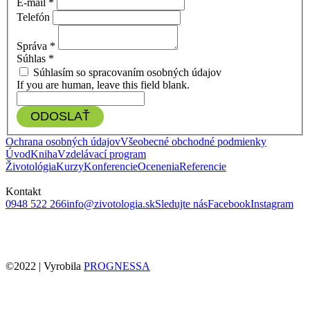
E-mail
*
Telefón
Správa
*
Súhlas
*
Súhlasím so spracovaním osobných údajov
If you are human, leave this field blank.
ODOSLAŤ
Ochrana osobných údajov
Všeobecné obchodné podmienky
Úvod
Kniha
Vzdelávací program
Životológia
Kurzy
Konferencie
Ocenenia
Referencie
Kontakt
0948 522 266
info@zivotologia.sk
Sledujte nás
Facebook
Instagram
©2022 | Vyrobila
PROGNESSA